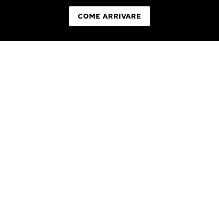
COME ARRIVARE
CONTATTI
ORARI UFFICI
8.30 – 12.30
14.00 – 18.00
Dal Lunedì al Venerdì