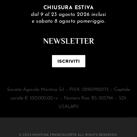
CHIUSURA ESTIVA
dal 9 al 23 agosto 2026 inclusi
e sabato 8 agosto pomeriggio.
NEWSLETTER
ISCRIVITI
Società Agricola Montina Srl – P.IVA: 02907920173 – Capitale
sociale € 520.000,00 i.v. – Numero Rea: BS-305796 – SDI:
USAL8PV
© 2024 MONTINA FRANCIACORTA ALL RIGHTS RESERVED.