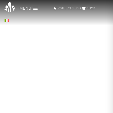
MENU
VISITE CANTINA
SHOP
SAN VALENTINO 2023
E-commerce
,
Eventi
Di
Montina
02/02/2023
[vc_row][vc_column][vc_custom_heading text=”I
propri nomi o una frase d’amore incisi sulla bottiglia: