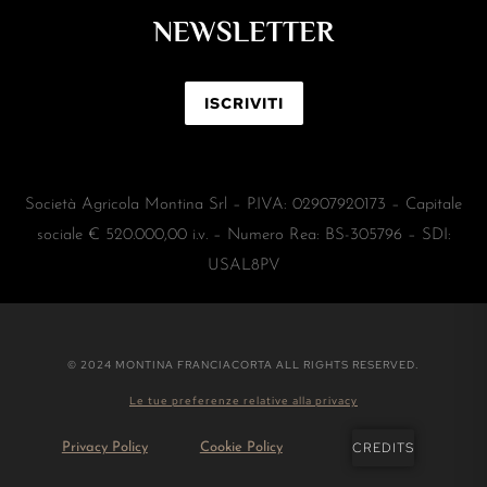
NEWSLETTER
ISCRIVITI
Società Agricola Montina Srl – P.IVA: 02907920173 – Capitale
sociale € 520.000,00 i.v. – Numero Rea: BS-305796 – SDI:
USAL8PV
© 2024 MONTINA FRANCIACORTA ALL RIGHTS RESERVED.
Le tue preferenze relative alla privacy
CREDITS
Privacy Policy
Cookie Policy