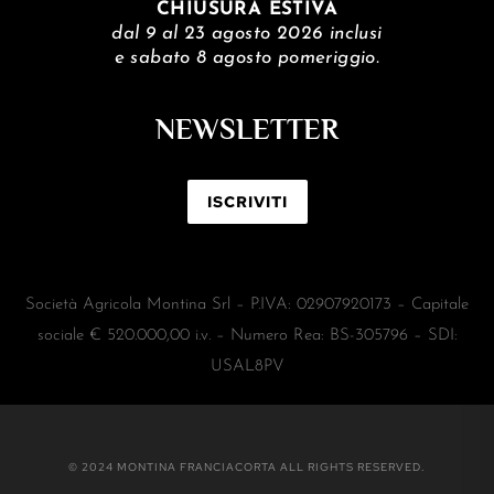
CHIUSURA ESTIVA
dal 9 al 23 agosto 2026 inclusi
e sabato 8 agosto pomeriggio.
NEWSLETTER
ISCRIVITI
Società Agricola Montina Srl – P.IVA: 02907920173 – Capitale
sociale € 520.000,00 i.v. – Numero Rea: BS-305796 – SDI:
USAL8PV
© 2024 MONTINA FRANCIACORTA ALL RIGHTS RESERVED.