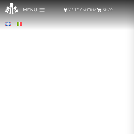
MENU
VISITE CANTINA
SHOP
TENUTA MONTINA
PROTAGONISTA DELLE GIORNATE
FAI D’AUTUNNO 2025
News e informazioni
Di
Montina
03/10/2025
Tenuta Montina protagonista delle Giornate FAI d’Autunno
2025 in lombardia alla scoperta della COLLEZIONE
REMO BIANCO Siamo lieti di annunciare che la nostra
Tenuta sarà tra i siti visitabili in occasione delle Giornate
FAI d’Autunno 2025, che si terranno sabato 11 e domenica