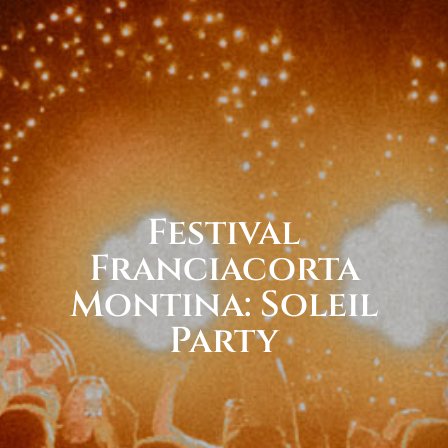
Festival
Franciacorta
Montina: Soleil
Party