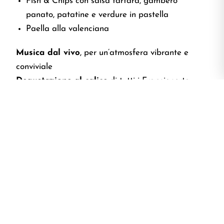
Fish & Chips con salsa tartara, gambero
panato, patatine e verdure in pastella
Paella alla valenciana
Musica dal vivo
, per un’atmosfera vibrante e
conviviale
Degustazione al calice
di tutti i Franciacorta
Montina (acquisto separato)
Isola del dessert
con la Monoporzione Mimosa
alla Fragola (acquisto separato)
📌
Posti limitati – prenotazione obbligatoria.
Prenota online o scrivi a
comunicazione@lamontina.it
.
PRENOTA