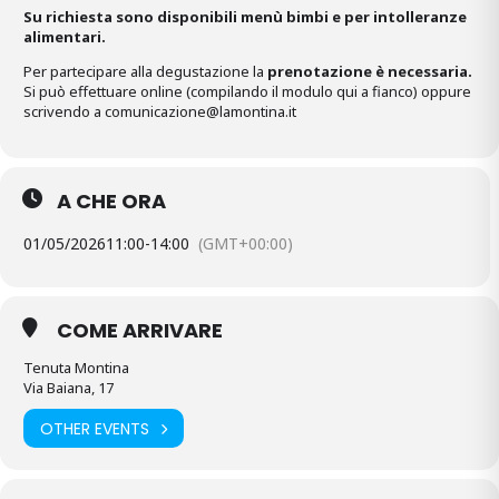
Su richiesta sono disponibili menù bimbi e per intolleranze
alimentari.
Per partecipare alla degustazione la
prenotazione è necessaria.
Si può effettuare online (compilando il modulo qui a fianco) oppure
scrivendo a comunicazione@lamontina.it
A CHE ORA
01/05/2026
11:00
-
14:00
(GMT+00:00)
COME ARRIVARE
Tenuta Montina
Via Baiana, 17
OTHER EVENTS