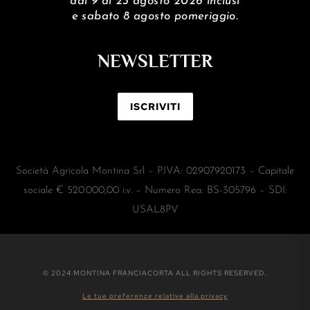
dal 9 al 23 agosto 2026 inclusi
e sabato 8 agosto pomeriggio.
NEWSLETTER
ISCRIVITI
Società Agricola Montina Srl – P.IVA: 02907920173 – Capitale
sociale € 520.000,00 i.v. – Numero Rea: BS-305796 – SDI:
USAL8PV
© 2024 MONTINA FRANCIACORTA ALL RIGHTS RESERVED.
Le tue preferenze relative alla privacy