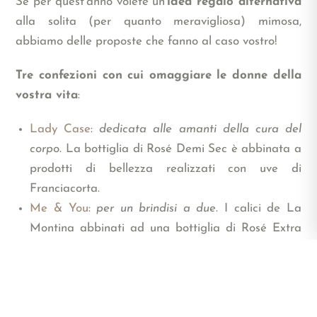
Se per quest’anno volete un’
idea regalo alternativa
alla solita (per quanto meravigliosa) mimosa,
abbiamo delle proposte che fanno al caso vostro!
Tre confezioni con cui omaggiare le donne della
vostra vita
:
Lady Case
:
dedicata alle amanti della cura del
corpo
. La bottiglia di Rosé Demi Sec è abbinata a
prodotti di bellezza realizzati con uve di
Franciacorta.
Me & You
:
per un brindisi a due
. I calici de La
Montina abbinati ad una bottiglia di Rosé Extra
Brut.
Finezze per lei
:
gli accessori delle wine lover
.
Franciacorta Rosé Demi Sec insieme a gancio
porta borsa, stopper e due calici La Montina.