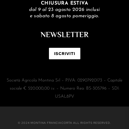
CHIUSURA ESTIVA
dal 9 al 23 agosto 2026 inclusi
e sabato 8 agosto pomeriggio.
NEWSLETTER
ISCRIVITI
Società Agricola Montina Srl – P.IVA: 02907920173 – Capitale
sociale € 520.000,00 i.v. – Numero Rea: BS-305796 – SDI:
USAL8PV
© 2024 MONTINA FRANCIACORTA ALL RIGHTS RESERVED.