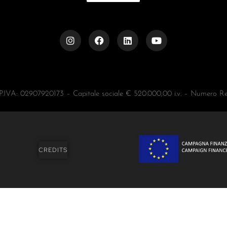
– P.IVA: 02907920173 – Capitale sociale € 520.000,00 i.v. – Numero
CREDITS