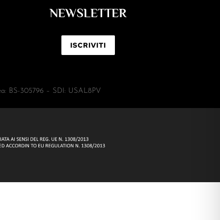
NEWSLETTER
ISCRIVITI
 Rea: BS-305796 – SDI: USAL8PV