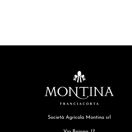
Produzione Franciacorta
Di
Montina
19/06/20
SETTE MODI DI DIRE FRANCIACORTA Preferisci il d
Franciacorta Montina per ogni palato e per ogni occ
e all’affinamento, in particolare…
Società Agricola Montina srl
Via Baiana, 17