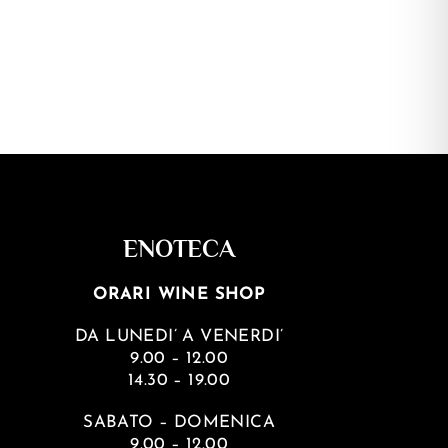
per il morbido Demi Sec? Niente paura, c’è un
Franciacorta sono legate al tipo di uve utilizzate
ENOTECA
ORARI WINE SHOP
DA LUNEDI’ A VENERDI’
9.00 – 12.00
14.30 – 19.00
SABATO – DOMENICA
9.00 – 12.00