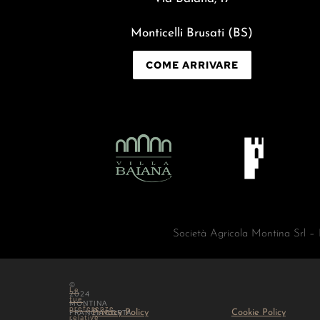
Monticelli Brusati (BS)
COME ARRIVARE
Società Agricola Montina Srl 
©
Le
2024
tue
MONTINA
preferenze
Privacy Policy
Cookie Policy
FRANCIACORTA
relative