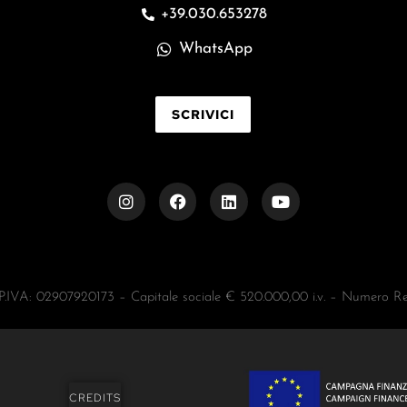
+39.030.653278
WhatsApp
SCRIVICI
– P.IVA: 02907920173 – Capitale sociale € 520.000,00 i.v. – Numero
CREDITS