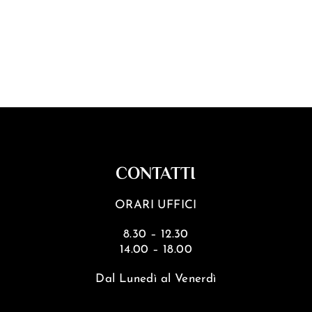
24
elicato Satèn, il secco e deciso Extra Brut o impazzisci 
asione. Le differenze principali tra le diverse tipologie di 
CONTATTI
ORARI UFFICI
8.30 – 12.30
14.00 – 18.00
Dal Lunedì al Venerdì