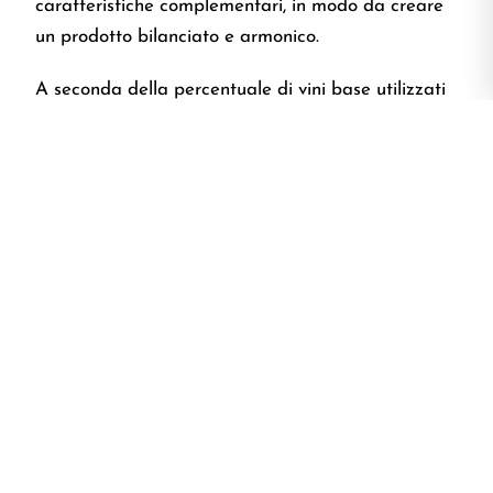
caratteristiche complementari, in modo da creare
un prodotto bilanciato e armonico.
A seconda della percentuale di vini base utilizzati
e della loro provenienza, si possono ottenere cuvée
con profili sensoriali unici. Se almeno l’85% dei vini
base proviene dalla stessa annata, si ottiene il
nostro
Millesimato
, un vino che ne esprime al
meglio le specifiche caratteristiche.