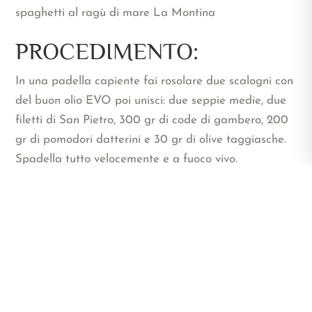
PROCEDIMENTO:
In una padella capiente fai rosolare due scalogni con
del buon olio EVO poi unisci: due seppie medie, due
filetti di San Pietro, 300 gr di code di gambero, 200
gr di pomodori datterini e 30 gr di olive taggiasche.
Spadella tutto velocemente e a fuoco vivo.
Nel frattempo, in un’altra pentola aggiungi un filo
d’olio e prepara 200 gr di vongole e 200 gr di cozze,
copri e lascia che si sguscino. Una volta pronte,
aggiungile al resto del pesce insieme alla loro acqua
di cottura.
Cuoci la pasta, meglio se fresca all’uovo (300 gr per
4 persone).